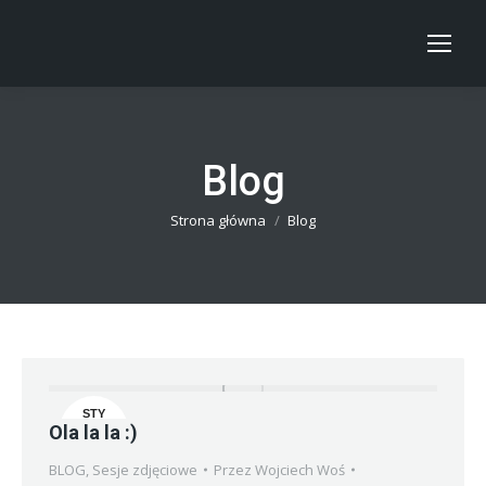
Blog
Jesteś tutaj:
Strona główna
Blog
STY
Ola la la :)
2
BLOG
,
Sesje zdjęciowe
Przez
Wojciech Woś