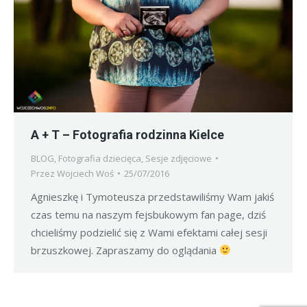
A + T – Fotografia rodzinna Kielce
BLOG
,
Fotografia dziecięca
,
Sesje zdjęciowe
Przez
Wojciech Woś
25/07/2016
Agnieszkę i Tymoteusza przedstawiliśmy Wam jakiś
czas temu na naszym fejsbukowym fan page, dziś
chcieliśmy podzielić się z Wami efektami całej sesji
brzuszkowej. Zapraszamy do oglądania