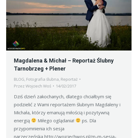
Magdalena & Michał – Reportaż Ślubny
Tarnobrzeg + Plener
BLOG
,
Fotografia ślubna
,
Reportaż
Przez
Wojciech Woś
14/02/2017
Dziś dzień zakochanych, dlatego chciałbym się
podzielić z Wami reportażem ślubnym Magdaleny i
Michała, którzy emanują miłością i pozytywną
energią
Miłego oglądania!
ps. Dla
przypomnienia ich sesja
narzeczeńska http://wojciechwos.pl/m-m-sesja-