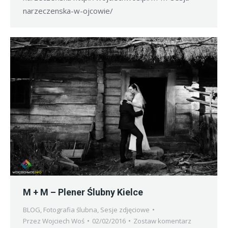
narzeczenska-w-ojcowie/
M + M – Plener Ślubny Kielce
BLOG
,
Fotografia ślubna
,
Sesje zdjęciowe
Przez
Wojciech Woś
02/02/2016
Zostaw komentarz