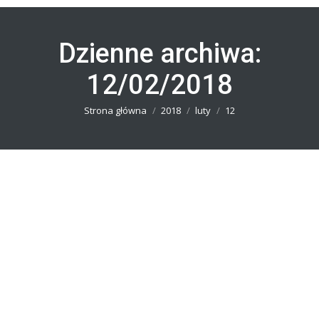
Dzienne archiwa:
12/02/2018
Jesteś tutaj:
Strona główna
2018
luty
12