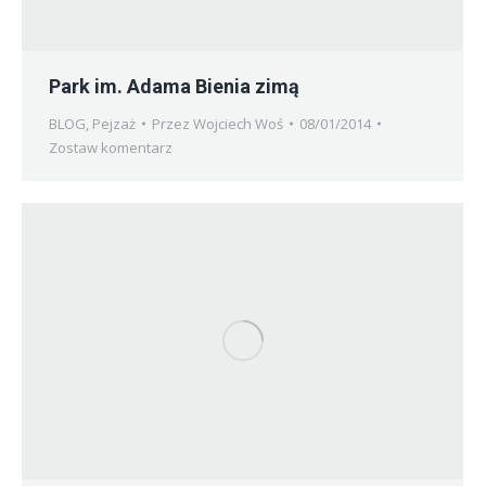
Park im. Adama Bienia zimą
BLOG
,
Pejzaż
Przez
Wojciech Woś
08/01/2014
Zostaw komentarz