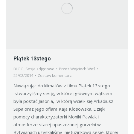
Piątek 13stego
BLOG
,
Sesje zdjęciowe
Przez
Wojciech Woś
25/02/2014
Zostaw komentarz
Nawiązując do klimatów z filmu Piątek 13stego
stworzyliśmy sesję, w której głównym wątkiem
była postać Jason’a, w którą wcielił się Arkadiusz
Supa oraz jego ofiara Kaja Kłosowska. Dzięki
pomocy charakteryzatorki Moniki Pawlak i
atmosferze starej opuszczonej gorzelni w
Rytwianach uzyskaliśmy nietuzinkową sesję, której