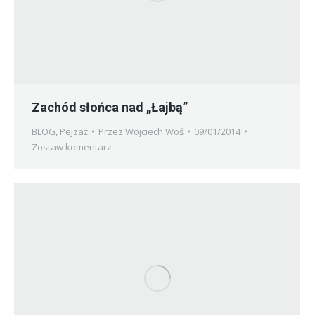
Zachód słońca nad „Łajbą”
BLOG
,
Pejzaż
Przez
Wojciech Woś
09/01/2014
Zostaw komentarz