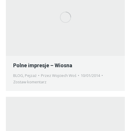
Polne impresje – Wiosna
BLOG
,
Pejzaż
Przez
Wojciech Woś
10/01/2014
Zostaw komentarz