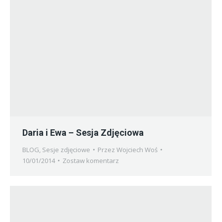
Daria i Ewa – Sesja Zdjęciowa
BLOG
,
Sesje zdjęciowe
Przez
Wojciech Woś
10/01/2014
Zostaw komentarz