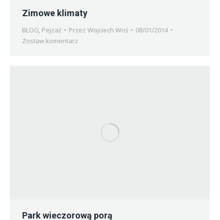
Zimowe klimaty
BLOG
,
Pejzaż
Przez
Wojciech Woś
08/01/2014
Zostaw komentarz
Park wieczorową porą