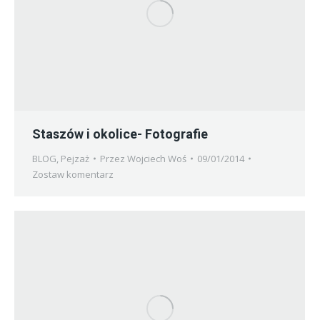
Staszów i okolice- Fotografie
BLOG
,
Pejzaż
Przez
Wojciech Woś
09/01/2014
Zostaw komentarz