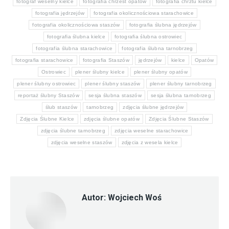
fotograf weselny kielce
fotografia chrzest opatów
fotografia chrztu kielce
fotografia jędrzejów
fotografia okolicznościowa starachowice
fotografia okolicznościowa staszów
fotografia ślubna jędrzejów
fotografia ślubna kielce
fotografia ślubna ostrowiec
fotografia ślubna starachowice
fotografia ślubna tarnobrzeg
fotografia starachowice
fotografia Staszów
jędrzejów
kielce
Opatów
Ostrowiec
plener ślubny kielce
plener ślubny opatów
plener ślubny ostrowiec
plener ślubny staszów
plener ślubny tarnobrzeg
reportaż ślubny Staszów
sesja ślubna staszów
sesja ślubna tarnobrzeg
ślub staszów
tarnobrzeg
zdjęcia ślubne jędrzejów
Zdjęcia Ślubne Kielce
zdjęcia ślubne opatów
Zdjęcia Ślubne Staszów
zdjęcia ślubne tarnobrzeg
zdjęcia weselne starachowice
zdjęcia weselne staszów
zdjęcia z wesela kielce
Autor:
Wojciech Woś