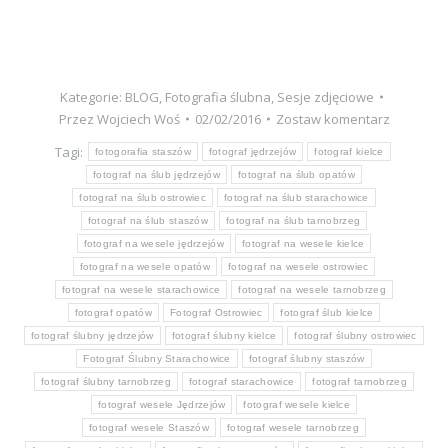
Kategorie:
BLOG
,
Fotografia ślubna
,
Sesje zdjęciowe
Przez
Wojciech Woś
02/02/2016
Zostaw komentarz
Tagi:
fotogorafia staszów
fotograf jędrzejów
fotograf kielce
fotograf na ślub jędrzejów
fotograf na ślub opatów
fotograf na ślub ostrowiec
fotograf na ślub starachowice
fotograf na ślub staszów
fotograf na ślub tarnobrzeg
fotograf na wesele jędrzejów
fotograf na wesele kielce
fotograf na wesele opatów
fotograf na wesele ostrowiec
fotograf na wesele starachowice
fotograf na wesele tarnobrzeg
fotograf opatów
Fotograf Ostrowiec
fotograf ślub kielce
fotograf ślubny jędrzejów
fotograf ślubny kielce
fotograf ślubny ostrowiec
Fotograf Ślubny Starachowice
fotograf ślubny staszów
fotograf ślubny tarnobrzeg
fotograf starachowice
fotograf tarnobrzeg
fotograf wesele Jędrzejów
fotograf wesele kielce
fotograf wesele Staszów
fotograf wesele tarnobrzeg