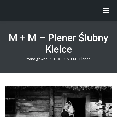
M + M – Plener Ślubny
Kielce
Jesteś tutaj:
Strona główna
BLOG
M + M – Plener…