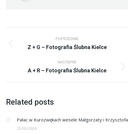
Nawigacja
POPRZEDNIE
wpisów
Z + G – Fotografia Ślubna Kielce
Poprzedni
wpis:
NASTĘPNE
A + R – Fotografia Ślubna Kielce
Następny
wpis:
Related posts
Pałac w Kurozwękach wesele Małgorzaty i Krzysztofa
25/03/2024